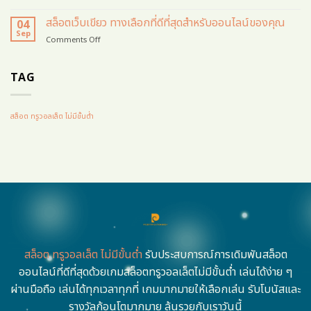
สล็อต
demo
เว็บ
สล็อตเว็บเขียว ทางเลือกที่ดีที่สุดสำหรับออนไลน์ของคุณ
slot
04
ตรง
เกมส์
Sep
on
Comments Off
100
แนว
สล็อต
ต่าง
ใหม่
เว็บ
ประเทศ
ลุ้น
เขียว
TAG
ไม่
รางวัล
ทาง
แพ้
แจ็ค
เลือก
การ
พอต
ที่
เข้าไป
ใหญ่
สล็อต ทรูวอลเล็ต ไม่มีขั้นต่ำ
ดี
นั่ง
ที่สุด
เล่น
สำหรับ
ใน
ออนไลน์
คา
ของ
สิ
คุณ
โน
จริง
สล็อต ทรูวอลเล็ต ไม่มีขั้นต่ำ
รับประสบการณ์การเดิมพันสล็อต
ออนไลน์ที่ดีที่สุดด้วยเกมสล็อตทรูวอลเล็ตไม่มีขั้นต่ำ เล่นได้ง่าย ๆ
ผ่านมือถือ เล่นได้ทุกเวลาทุกที่ เกมมากมายให้เลือกเล่น รับโบนัสและ
รางวัลก้อนโตมากมาย ลุ้นรวยกับเราวันนี้