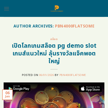
Skip
to
content
AUTHOR ARCHIVES:
PBN4000FLATSOME
สล็อต
เปิดโลกเกมสล็อต pg demo slot
เกมส์แนวใหม่ ลุ้นรางวัลแจ็คพอต
ใหญ่
POSTED ON
06/01/2026
BY
PBN4000FLATSOME
06
Jan